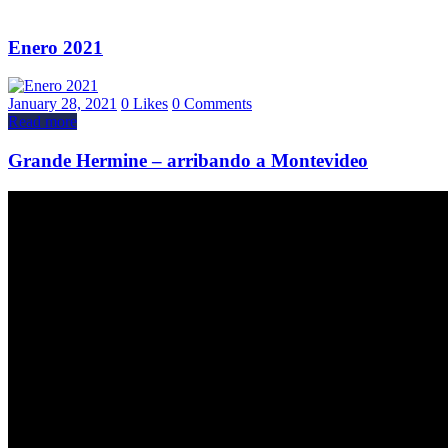
Enero 2021
January 28, 2021
0
Likes
0
Comments
Read more
Grande Hermine – arribando a Montevideo