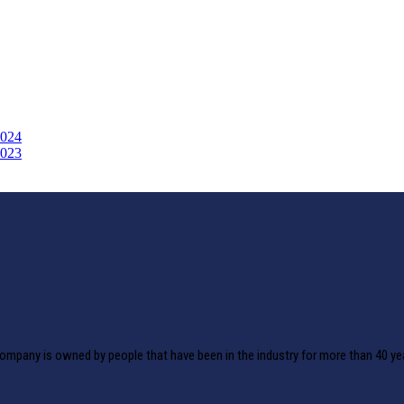
2024
2023
ompany is owned by people that have been in the industry for more than 40 ye