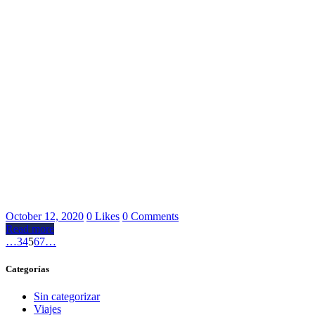
October 12, 2020
0
Likes
0
Comments
Read more
…
3
4
5
6
7
…
Categorías
Sin categorizar
Viajes