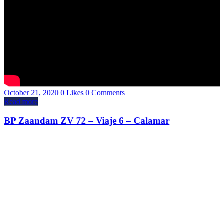
October 21, 2020
0
Likes
0
Comments
Read more
BP Zaandam ZV 72 – Viaje 6 – Calamar