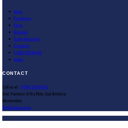
Inicio
Productos
Flota
Noticias
Sobre Nosotros
Contacto
(+598) 29244142
Inglés
CONTACT
Call us at:
(+598) 29244142
Gral. Pacheco S/N y Rbla. Sud América
Montevideo
fish@ciupsa.com