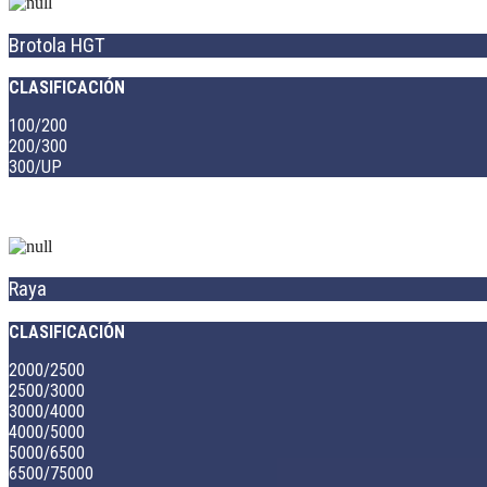
Brotola HGT
CLASIFICACIÓN
100/200
200/300
300/UP
Raya
CLASIFICACIÓN
2000/2500
2500/3000
3000/4000
4000/5000
5000/6500
6500/75000