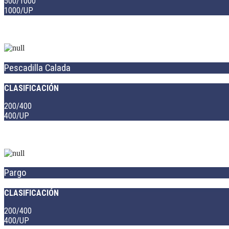
500/1000
1000/UP
Pescadilla Calada
CLASIFICACIÓN
200/400
400/UP
Pargo
CLASIFICACIÓN
200/400
400/UP