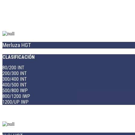
Merluza HGT
CLASIFICACIÓN
80/200 INT
200/300 INT
300/400 INT
400/500 INT
500/800 IWP
800/1200 IWP
1200/UP IWP