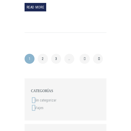
READ MORE
1
2
3
…
CATEGORÍAS
Sin categorizar
Viajes